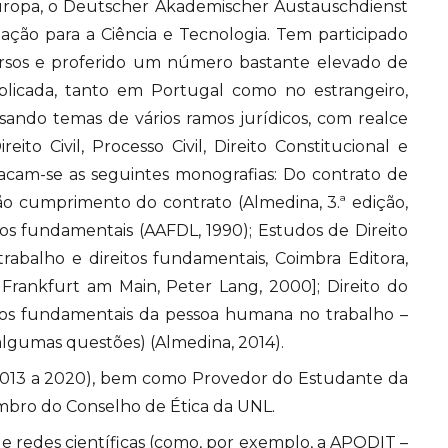
uropa, o Deutscher Akademischer Austauschdienst
ção para a Ciência e Tecnologia. Tem participado
ursos e proferido um número bastante elevado de
licada, tanto em Portugal como no estrangeiro,
ando temas de vários ramos jurídicos, com realce
to Civil, Processo Civil, Direito Constitucional e
stacam-se as seguintes monografias: Do contrato de
ão cumprimento do contrato (Almedina, 3.ª edição,
itos fundamentais (AAFDL, 1990); Estudos de Direito
trabalho e direitos fundamentais, Coimbra Editora,
 Frankfurt am Main, Peter Lang, 2000]; Direito do
reitos fundamentais da pessoa humana no trabalho –
(algumas questões) (Almedina, 2014).
 2013 a 2020), bem como Provedor do Estudante da
mbro do Conselho de Ética da UNL.
e redes científicas (como, por exemplo, a APODIT –