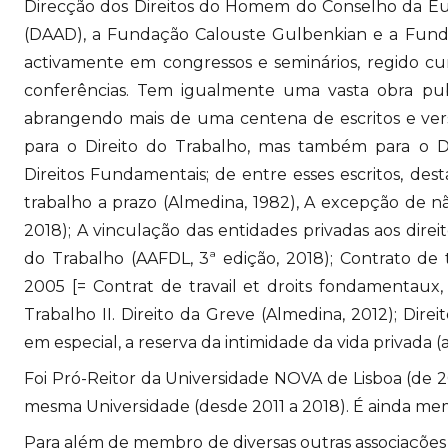
Direcção dos Direitos do Homem do Conselho da E
(DAAD), a Fundação Calouste Gulbenkian e a Funda
activamente em congressos e seminários, regido c
conferências. Tem igualmente uma vasta obra pub
abrangendo mais de uma centena de escritos e vers
para o Direito do Trabalho, mas também para o Direi
Direitos Fundamentais; de entre esses escritos, de
trabalho a prazo (Almedina, 1982), A excepção de n
2018); A vinculação das entidades privadas aos dire
do Trabalho (AAFDL, 3ª edição, 2018); Contrato de 
2005 [= Contrat de travail et droits fondamentaux,
Trabalho II. Direito da Greve (Almedina, 2012); Di
em especial, a reserva da intimidade da vida privada 
Foi Pró-Reitor da Universidade NOVA de Lisboa (de
mesma Universidade (desde 2011 a 2018). É ainda me
Para além de membro de diversas outras associações 